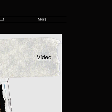
..!
More
Vídeo