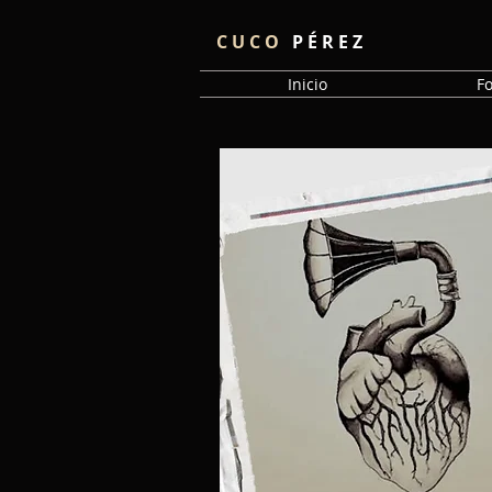
C U C O
P É R E Z
Inicio
F