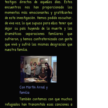
testigos directos de aquellos días. Estos
encuentros nos han proporcionado los
momentos más emocionantes y gratificantes
de esta investigación. Hemos podido escuchar,
de viva voz, lo que supuso para ellos tener que
dejar su país huyendo de la muerte y las
dramáticas separaciones familiares que
sufrieron, y hemos confraternizado con gente
que vivió y sufrió las mismas desgracias que
nuestra familia.
Con Martín Arnal y
familia
​
También contamos con que muchos
refugiados han transmitido esas canciones a