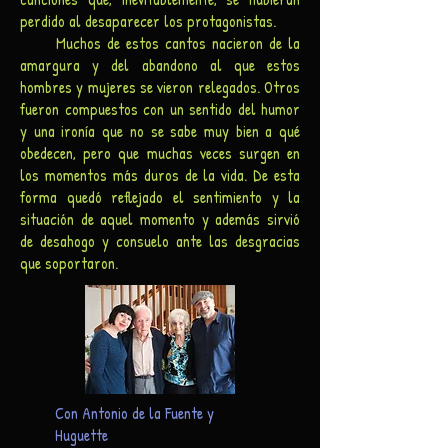
perdido al desaparecer los protagonistas.
Muchos de estos cantos nacieron de la
amargura y del abandono al que estos
hombres y mujeres se vieron relegados. Otros
fueron compuestos con un sentido del humor
y una ironía que no se sabe muy bien a qué
obedecen, pero que muchas veces surgen en
los momentos más duros de la vida. De esta
forma quedó reflejado el sentimiento y la
situación de aquel momento y además sirvió
de desahogo y consuelo ante las desgracias
que soportaron.
Con Antonio de la Fuente y
Huguette