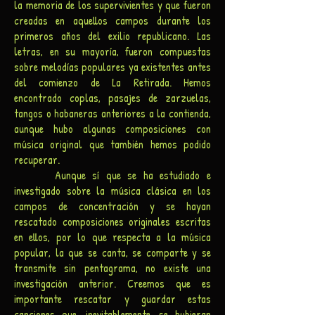
la memoria de los supervivientes y que fueron
creadas en aquellos campos durante los
primeros años del exilio republicano. Las
letras, en su mayoría, fueron compuestas
sobre melodías populares ya existentes antes
del comienzo de La Retirada. Hemos
encontrado coplas, pasajes de zarzuelas,
tangos o habaneras anteriores a la contienda,
aunque hubo algunas composiciones con
música original que también hemos podido
recuperar.
Aunque sí que se ha estudiado e
investigado sobre la música clásica en los
campos de concentración y se hayan
rescatado composiciones originales escritas
en ellos, por lo que respecta a la música
popular, la que se canta, se comparte y se
transmite sin pentagrama, no existe una
investigación anterior. Creemos que es
importante rescatar y guardar estas
canciones que, inevitablemente, se hubieran