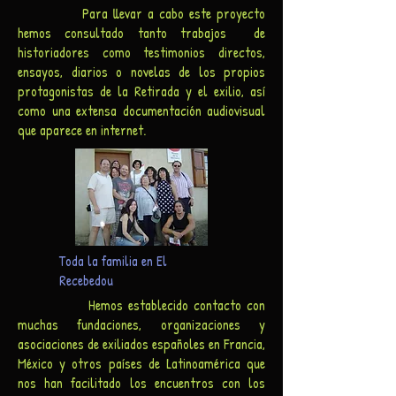
Para llevar a cabo este proyecto
hemos consultado tanto trabajos de
historiadores como testimonios directos,
ensayos, diarios o novelas de los propios
protagonistas de la Retirada y el exilio, así
como una extensa documentación audiovisual
que aparece en internet.
Toda la familia en El
Recebedou
Hemos establecido contacto con
muchas fundaciones, organizaciones y
asociaciones de exiliados españoles en Francia,
México y otros países de Latinoamérica que
nos han facilitado los encuentros con los