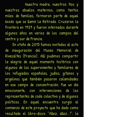
Nuestra madre, nuestros tíos y
nuestros abuelos maternos, como tantos
miles de familias, formaron parte de aquel
éxodo que se llamó La Retirada. Cruzaron la
frontera en 1939 y fueron internados durante
algunos años en varios de los campos del
centro y sur de Francia.
En otoño de 2015 fuimos invitados al acto
de inauguración del Museo Memorial de
Rivesaltes (Francia). Allí pudimos compartir
la alegría de aquel momento histórico con
algunos de los supervivientes y familiares de
los refugiados españoles, judíos, gitanos y
argelinos que también pasaron calamidades
en ese campo de concentración. Fue un día
emocionante, con intervenciones de los
representantes de cada colectivo y de algunos
políticos. En aquel encuentro surgió el
comienzo de este proyecto que ha dado como
resultado el libro-disco "Allez, allez…!"; la