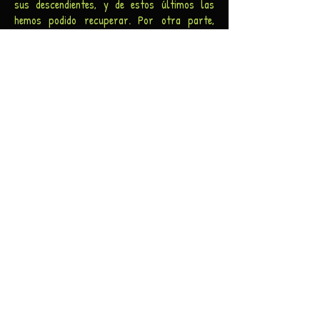
sus descendientes, y de estos últimos las
hemos podido recuperar. Por otra parte,
hemos encontrado letras que dejaron escritas
y que, lamentablemente, aún no sabemos a qué
canción conocida pertenecían.
Con Pepita León en
Rivesaltes
​
Este libro-disco es parte de la
historia de nuestra familia y de la de tantas
personas que sufrieron el exilio pero
consiguieron enfrentarse a los momentos
difíciles con humor, ánimo y música. Para
nosotros ha sido un viaje emocionante y
esperamos haber transmitido ese sentimiento
fielmente.