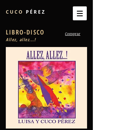
C U C O
P É R E Z
LIBRO-DISCO
Comprar
Allez, allez...!