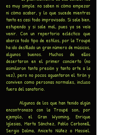
es muy simple: no saben ni cómo empezar
ni cómo acabar, y lo que sucede mientras
tanto es casi todo improvisado. Si sale bien,
estupendo y si sale mal, pues ya se veía
venir. Con un repertorio ecléctico que
abarca todo tipo de estilos, por la Troupé
ha ido desfilado un gran número de músicos,
algunos buenos. Muchos de ellos
desertaron en el primer concierto (no
asimilaron tanta presión y tanto arte a la
vez), pero no pocos aguantaron el tirón y
conviven como personas normales, incluso
fuera del sanatorio.
Algunos de los que han tenido algún
encontronazo con la Troupé son, por
ejemplo, el Gran Wyoming, Enrique
Iglesias, Marta Sánchez, Pablo Carbonell,
Sergio Dalma, Aniceto Núñez o Massiel.