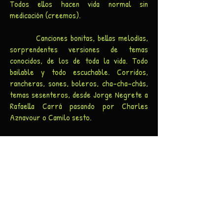
Todos ellos hacen vida normal sin
medicación (creemos).
Canciones bonitas, bellas melodías,
sorprendentes versiones de temas
conocidos, de los de toda la vida. Todo
bailable y todo escuchable. Corridos,
rancheras, sones, boleros, cha-cha-chás,
temas sesenteros, desde Jorge Negrete a
Rafaella Carrá pasando por Charles
Aznavour o Camilo sesto.
Han actuado prácticamente en todo el
territorio nacional, sobre todo en eventos
y celebraciones, como los Carnavales de
Madrid, Valladolid, Santa Cruz de Tenerife,
etc. Han amenizado grandes saraos, desde
fiestorros de la jet set, bodas de príncipes
árabes, hasta pequeños eventos familiares;
y no han faltado nunca a la fiesta de