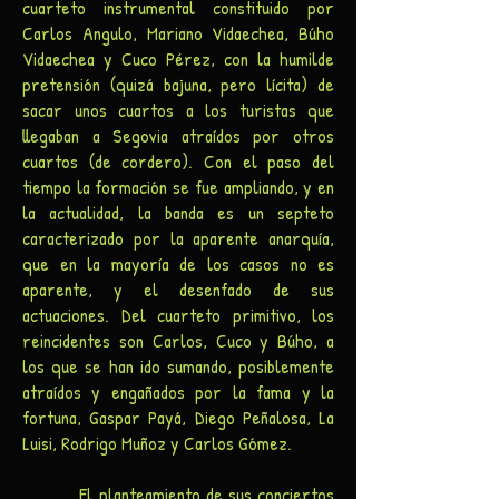
cuarteto instrumental constituido por
Carlos Angulo, Mariano Vidaechea, Búho
Vidaechea y Cuco Pérez, con la humilde
pretensión (quizá bajuna, pero lícita) de
sacar unos cuartos a los turistas que
llegaban a Segovia atraídos por otros
cuartos (de cordero). Con el paso del
tiempo la formación se fue ampliando, y en
la actualidad, la banda es un septeto
caracterizado por la aparente anarquía,
que en la mayoría de los casos no es
aparente, y el desenfado de sus
actuaciones. Del cuarteto primitivo, los
reincidentes son Carlos, Cuco y Búho, a
los que se han ido sumando, posiblemente
atraídos y engañados por la fama y la
fortuna, Gaspar Payá, Diego Peñalosa, La
Luisi, Rodrigo Muñoz y Carlos Gómez.
El planteamiento de sus conciertos