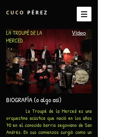
C U C O
P É R E Z
LA TROUPÉ DE LA
Vídeo
MERCED
BIOGRAFÍA (o algo así)
La Troupé de la Merced es una
orquestina acústica que nació en los años
70 en el conocido barrio segoviano de San
Andrés. En sus comienzos surgió como un