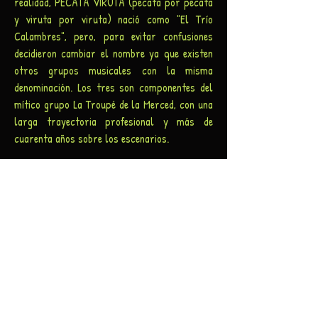
realidad, PECATA VIRUTA (pecata por pecata
y viruta por viruta) nació como "El Trío
Calambres", pero, para evitar confusiones
decidieron cambiar el nombre ya que existen
otros grupos musicales con la misma
denominación. Los tres son componentes del
mítico grupo La Troupé de la Merced, con una
larga trayectoria profesional y más de
cuarenta años sobre los escenarios.
El concierto que ofrecen es una selección de
canciones de distintos estilos y sobradamente
conocidas por todos. La única pretensión es
pasarlo bien y hacer disfrutar al público.
Boleros, corridos, canciones populares o
tradicionales magníficamente interpretadas y
aliñadas con algún toque de improvisación.