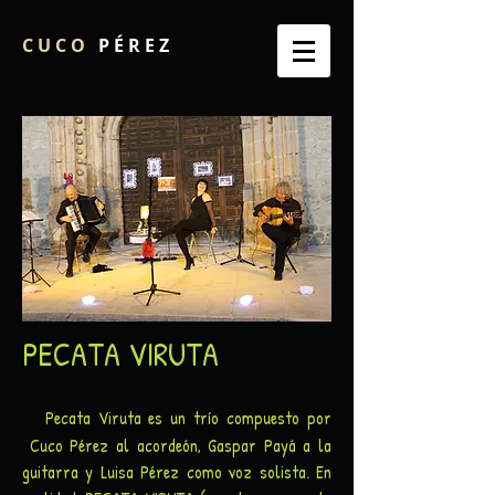
C U C O
P É R E Z
PECATA VIRUTA
Pecata Viruta es un trío compuesto por
Cuco Pérez al acordeón, Gaspar Payá a la
guitarra y Luisa Pérez como voz solista. En