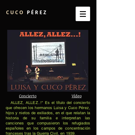
C U C O
P É R E Z
Concierto
Vídeo
ALLEZ, ALLEZ..!" Es el título del concierto
que ofrecen los hermanos Luisa y Cuco Pérez,
hijos y nietos de exiliados, en el que relatan la
historia de su familia e interpretan las
canciones que compusieron los refugiados
españoles en los campos de concentración
franceses tras la Guerra Civil, en 1939. ​