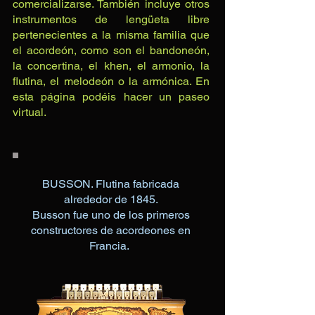
comercializarse. También incluye otros
instrumentos de lengüeta libre
pertenecientes a la misma familia que
el acordeón, como son el bandoneón,
la concertina, el khen, el armonio, la
flutina, el melodeón o la armónica. En
esta página podéis hacer un paseo
virtual.
BUSSON. Flutina fabricada
alrededor de 1845.
Busson fue uno de los primeros
constructores de acordeones en
Francia.