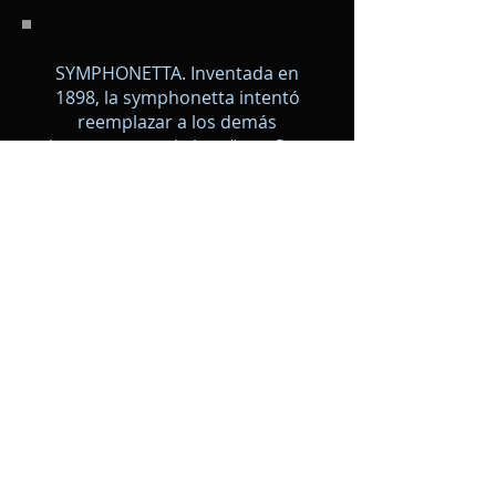
SYMPHONETTA. Inventada en
1898, la symphonetta intentó
reemplazar a los demás
instrumentos de lengüeta. Son
escasísimos los ejemplares que se
pueden encontrar.
Algunos acordeones más
de la colección: