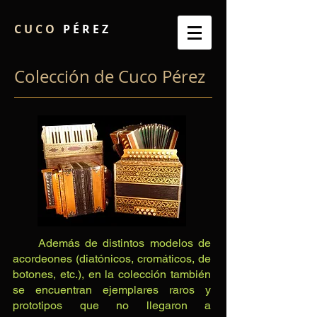
C U C O
P É R E Z
Colección de Cuco Pérez
Además de distintos modelos de
acordeones (diatónicos, cromáticos, de
botones, etc.), en la colección también
se encuentran ejemplares raros y
prototipos que no llegaron a