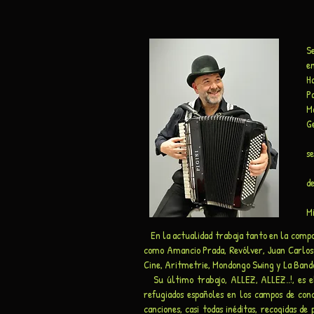
S
e
H
P
M
G
T
se
E
de
D
M
En la actualidad trabaja tanto en la composi
como Amancio Prada, Revólver, Juan Carlos 
Cine, Aritmetrie, Mondongo Swing y La Band
Su último trabajo, ALLEZ, ALLEZ..!, es el 
refugiados españoles en los campos de conc
canciones, casi todas inéditas, recogidas d