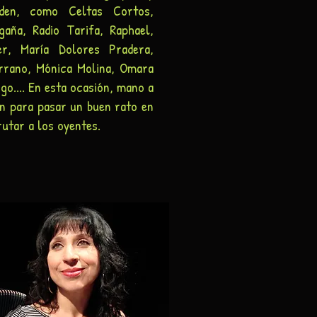
rden, como Celtas Cortos,
aña, Radio Tarifa, Raphael,
er, María Dolores Pradera,
rrano, Mónica Molina, Omara
o.... En esta ocasión, mano a
n para pasar un buen rato en
rutar a los oyentes.