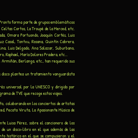
. Pronto forma parte de grupos emblemáticos
Celtas Cortos, La Troupé de la Merced, etc.
ada, Omara Portuondo, Joaquín Cortés, Luis
Luz Casal, Tontxu, Rosana, Quintín Cabrera,
olina, Luis Delgado, Ana Salazar, Suburbano,
, Raphael, María Dolores Pradera, etc...
Armiñán, Berlanga, etc., han requerido sus
e disco plantea un tratamiento vanguardista
és universal por la UNESCO y dirigido por
grama de TVE que recoge estos viajes.
o, colaborando en los conciertos de artistas
ed, Pecata Viruta, La Apasionante Música de
nte Luisa Pérez, sobre el cancionero de los
n de un disco-libro en el que además de las
ento histórico en el que se compusieron y el