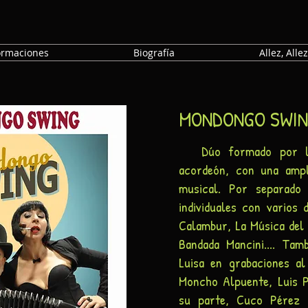
ormaciones
Biografía
Allez, Allez.
MONDONGO SWI
Dúo formado por los
acordeón, con una ampl
musical. Por separado 
individuales con varios 
Calambur, La Música del 
Bandada Mancini.... Tam
Luisa en grabaciones al
Moncho Alpuente, Luis 
su parte, Cuco Pérez