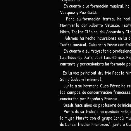
En cuanto a la formación musical, ha 
Vasquez y Paz Guillén.
Para su formación teatral ha realiz
Movimiento con Alberto Velasco, Teat
White, Teatro Clásico, del Absurdo y Clo
Además ha hecho incursiones en la dan
Teatro musical, Cabaret y Fosse con Raú
En cuanto a su trayectoria profesiona
Luis Eduardo Aute, José Luis Gómez, P
cantante y percusionista ha formado par
Es la voz principal del trío Pecata Vi
Swing (cabaret mínimo).
Junto a su hermano Cuco Pérez ha realiz
los campos de concentración franceses 
conciertos por España y Francia.
Desde hace años es profesora de Iniciac
Parte de su trabajo ha quedado refleja
la Mujer Muerta con el grupo Landú, Mu
de Concentración Franceses", junto a Cu