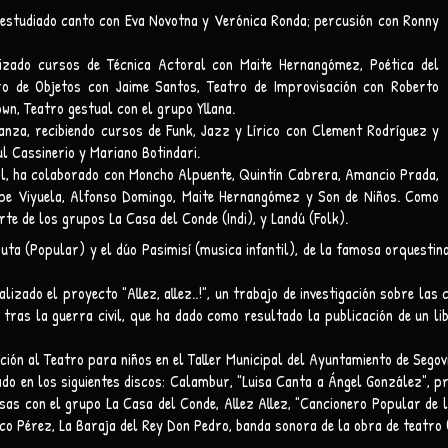
estudiado canto con Eva Novotna y Verónica Ronda; percusión con Ronny
ado cursos de Técnica Actoral con Maite Hernangómez, Poética del
ro de Objetos con Jaime Santos, Teatro de Improvisación con Roberto
wn, Teatro gestual con el grupo Yllana.
za, recibiendo cursos de Funk, Jazz y Lírico con Clement Rodríguez y
l Cassinerio y Mariano Botindari.
l, ha colaborado con Moncho Alpuente, Quintín Cabrera, Amancio Prada,
epe Viyuela, Alfonso Domingo, Maite Hernangómez y Son de Niños. Como
te de los grupos La Casa del Conde (Indi), y Landú (Folk).
ruta (Popular) y el dúo Pasimisí (musica infantil), de la famosa orquesti
ado el proyecto "Allez, allez..!", un trabajo de investigación sobre las 
tras la guerra civil, que ha dado como resultado la publicación de un li
ión al Teatro para niños en el Taller Municipal del Ayuntamiento de Segovi
do en los siguientes discos: Calambur, "Luisa Canta a Ángel González", p
sas con el grupo La Casa del Conde, Allez Allez, "Cancionero Popular de
co Pérez, La Baraja del Rey Don Pedro, banda sonora de la obra de teatro 