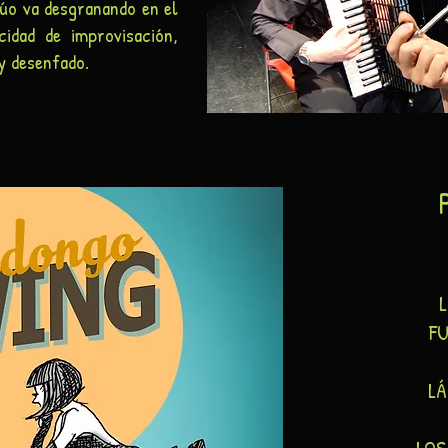
dúo va desgranando en el
idad de improvisación,
y desenfado.
L
F
LÁ