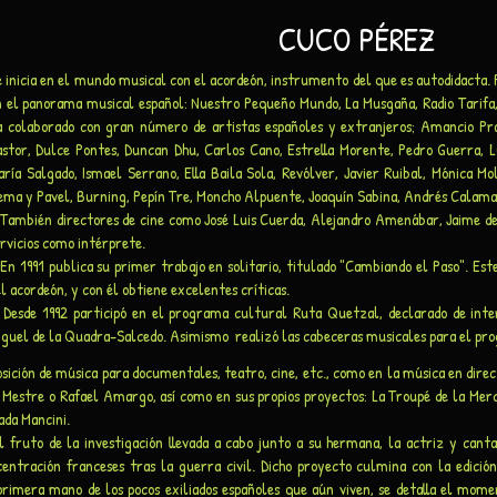
CUCO PÉREZ
e inicia en el mundo musical con el acordeón, instrumento del que es autodidacta
n el panorama musical español: Nuestro Pequeño Mundo, La Musgaña, Radio Tarifa, 
a colaborado con gran número de artistas españoles y extranjeros; Amancio Pr
astor, Dulce Pontes, Duncan Dhu, Carlos Cano, Estrella Morente, Pedro Guerra, 
aría Salgado, Ismael Serrano, Ella Baila Sola, Revólver, Javier Ruibal, Mónica M
ema y Pavel, Burning, Pepín Tre, Moncho Alpuente, Joaquín Sabina, Andrés Calamaro
ambién directores de cine como José Luis Cuerda, Alejandro Amenábar, Jaime de 
rvicios como intérprete.
n 1991 publica su primer trabajo en solitario, titulado "Cambiando el Paso". Est
l acordeón, y con él obtiene excelentes críticas.
esde 1992 participó en el programa cultural Ruta Quetzal, declarado de inter
iguel de la Quadra-Salcedo. Asimismo realizó las cabeceras musicales para el pro
ción de música para documentales, teatro, cine, etc., como en la música en direct
Mestre o Rafael Amargo, así como en sus propios proyectos: La Troupé de la Merc
ada Mancini.
fruto de la investigación llevada a cabo junto a su hermana, la actriz y canta
entración franceses tras la guerra civil. Dicho proyecto culmina con la edició
e primera mano de los pocos exiliados españoles que aún viven, se detalla el mom