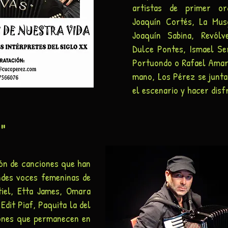
artistas de primer o
Joaquín Cortés, La Musg
Joaquín Sabina, Revólv
Dulce Pontes, Ismael Se
Portuondo o Rafael Amarg
mano, Los Pérez se junta
el escenario y hacer disf
"
S
ión de canciones que han
ndes voces femeninas de
tiel, Etta James, Omara
Edit Piaf, Paquita la del
ones que permanecen en