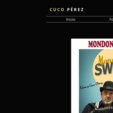
C U C O
P É R E Z
Inicio
F